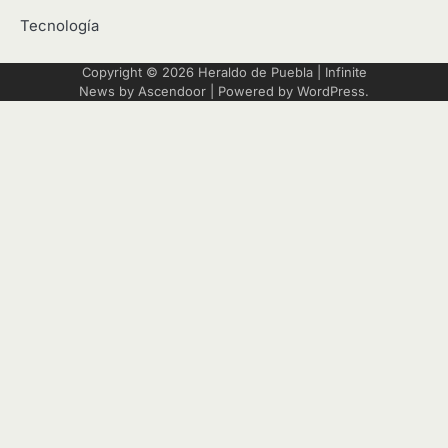
Tecnología
Copyright © 2026
Heraldo de Puebla
| Infinite
News by
Ascendoor
| Powered by
WordPress
.